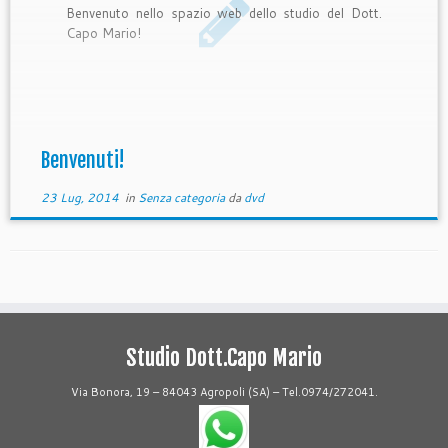
Benvenuto nello spazio web dello studio del Dott.
Capo Mario!
Benvenuti!
23 Lug, 2014
in
Senza categoria
da
dvd
Studio Dott.Capo Mario
Via Bonora, 19 – 84043 Agropoli (SA) – Tel.0974/272041.